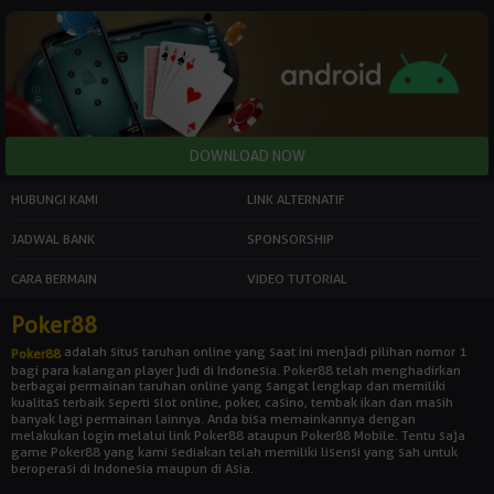
HUBUNGI KAMI
LINK ALTERNATIF
JADWAL BANK
SPONSORSHIP
CARA BERMAIN
VIDEO TUTORIAL
Poker88
adalah situs taruhan online yang saat ini menjadi pilihan nomor 1
Poker88
bagi para kalangan player judi di Indonesia. Poker88 telah menghadirkan
berbagai permainan taruhan online yang sangat lengkap dan memiliki
kualitas terbaik seperti slot online, poker, casino, tembak ikan dan masih
banyak lagi permainan lainnya. Anda bisa memainkannya dengan
melakukan login melalui link Poker88 ataupun Poker88 Mobile. Tentu saja
game Poker88 yang kami sediakan telah memiliki lisensi yang sah untuk
beroperasi di Indonesia maupun di Asia.