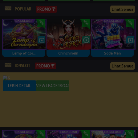
POPULAR
PROMO
Lihat Semua
Lamp of Cor...
Chinchirorin
Soda Man
IDNSLOT
PROMO
Lihat Semua