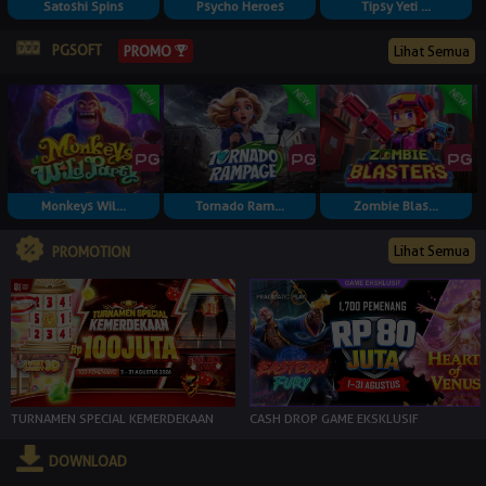
Satoshi Spins
Psycho Heroes
Tipsy Yeti ...
PGSOFT
PROMO
Lihat Semua
Monkeys Wil...
Tornado Ram...
Zombie Blas...
Lihat Semua
PROMOTION
TURNAMEN SPECIAL KEMERDEKAAN
CASH DROP GAME EKSKLUSIF
DOWNLOAD