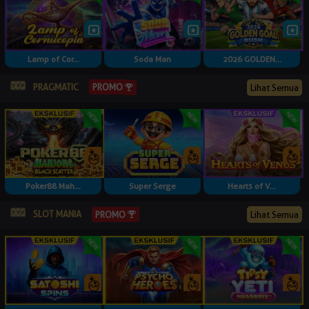
Lamp of Cor...
Soda Man
2026 GOLDEN...
PRAGMATIC
PROMO
Lihat Semua
Poker88 Mah...
Super Serge
Hearts of V...
SLOT MANIA
PROMO
Lihat Semua