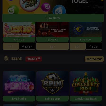
144
6:53:50
552
374
6:59:4
IDNLIVE
Lihat Semua
PROMO
Live Plinko
Spin Soccer
Checkmate Rush