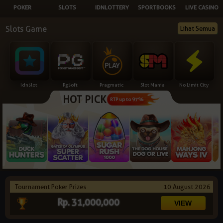
POKER
SLOTS
IDNLOTTERY
SPORTBOOKS
LIVE CASINO
NEW
Slots Game
Lihat Semua
TANGKAS
RTP
DEPOSIT
WITHDRAW
Idnslot
Pgsoft
Pragmatic
Slot Mania
No Limit City
HOT PICK
PROMOSI
RTP up to 97%
DOWNLOAD
REFERRAL
JACKPOT
Tournament Poker Prizes
10 August 2026
VIP MEMBER
Rp. 31,000,000
HUBUNGI KAMI