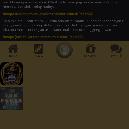
website yang mendapatkan lisensi resmi dari pagcor dan memiliki ribuan
member dan aktif setiap harinya.
Berapa usia minimum untuk mendaftar akun di Poker88?
Usia minimal untuk memiliki akun adalah 21 tahun. Ini adalah standar yang
kita gunakan untuk hidup di seluruh dunia. Jadi, jangan mainkan aturan ini.
Jika ada masalah dengan usia, kami tidak akan bertanggung jawab.
Berapa jumlah setoran minimum di situs Poker88?
Jumlah setoran minimum adalah Rp 10.000. Bukankah itu rendah? Dengan
uang yang begitu banyak, Anda bisa memainkan semua jenis permainan
yang disediakan oleh agen judi online POKER88.
HOME
Daftar
PROMOSI
LIVE CHAT
Cara Pembayaran:
Dukungan Perangkat :
Keamanan Terjamin :
© 2026 Poker88. All Rights Reserved | 18+