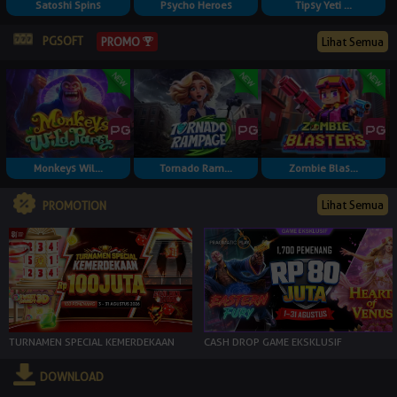
Satoshi Spins
Psycho Heroes
Tipsy Yeti ...
PGSOFT
Lihat Semua
PROMO
Monkeys Wil...
Tornado Ram...
Zombie Blas...
Lihat Semua
PROMOTION
TURNAMEN SPECIAL KEMERDEKAAN
CASH DROP GAME EKSKLUSIF
DOWNLOAD