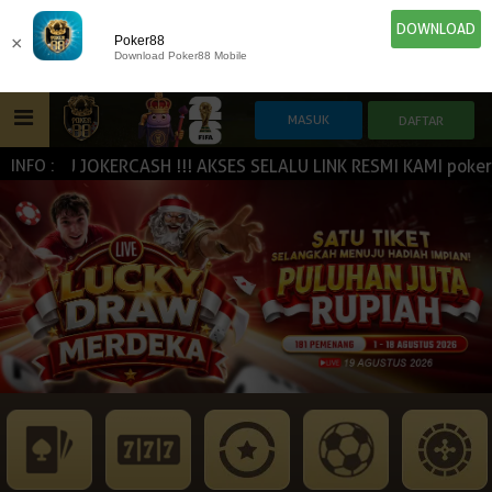
DOWNLOAD
×
Poker88
Download Poker88 Mobile
ARU JOKERCASH !!! AKSES SELALU LINK RESMI KAMI poker88sl
INFO :
HOME
IDN E-LOTTERY
POKER
SLOT GAME
NEW
NEW
SPORTBOOK
LIVE CASINO
IDNLIVE
NEW
ESPORTS
TOGEL
ARCADE
NEW
NEW
NEW
TEMBAK IKAN
IDNRAFFLE
IDNTRADE