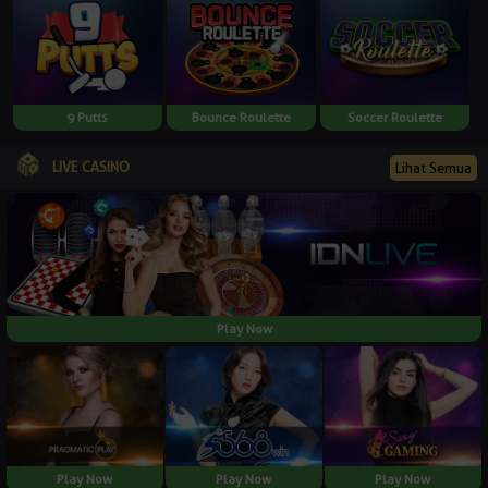
9 Putts
Bounce Roulette
Soccer Roulette
LIVE CASINO
Lihat Semua
Play Now
Play Now
Play Now
Play Now