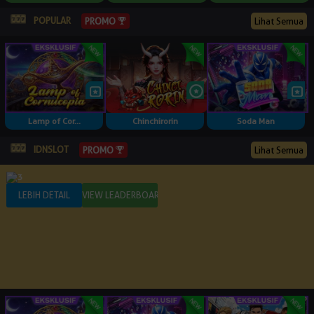
POPULAR
Lihat Semua
PROMO
Lamp of Cor...
Chinchirorin
Soda Man
IDNSLOT
Lihat Semua
PROMO