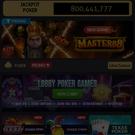
JACKPOT
© 2026 pk88romantis.net. All Rights Reserved | 18+
800,441,777
POKER
Lihat Semua
PROMO
POKER